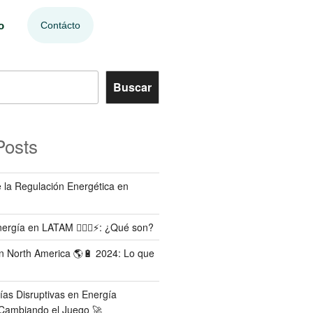
o
Contácto
Buscar
Posts
 la Regulación Energética en
rgía en LATAM 🧑🏻‍⚖️⚡️: ¿Qué son?
 North America 🌎🔋 2024: Lo que
ías Disruptivas en Energía
Cambiando el Juego 🚀