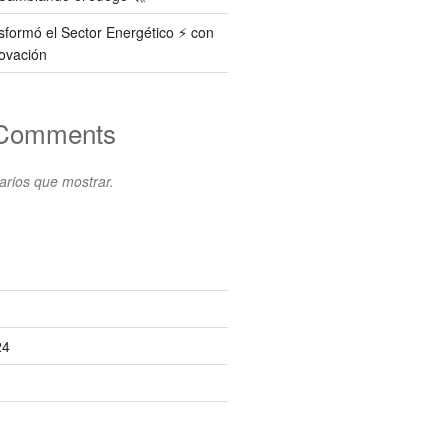
formó el Sector Energético ⚡️ con
ovación
 Comments
rios que mostrar.
s
24