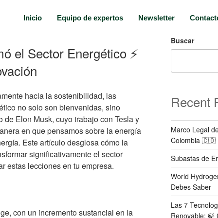
Inicio
Equipo de expertos
Newsletter
Contact
Buscar
 el Sector Energético ⚡️
ovación
ente hacia la sostenibilidad, las
Recent 
ético no solo son bienvenidas, sino
 de Elon Musk, cuyo trabajo con Tesla y
Marco Legal de
manera en que pensamos sobre la energía
Colombia 🇨🇴
ergía. Este artículo desglosa cómo la
sformar significativamente el sector
Subastas de Ene
r estas lecciones en tu empresa.
World Hydrogen
Debes Saber
Las 7 Tecnolog
ge, con un incremento sustancial en la
Renovable: 🍃 